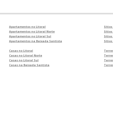
Apartamentos no Litoral
Sítios
Apartamentos no Litoral Norte
Sítios
Apartamentos no Litoral Sul
Sítios
Apartamentos na Baixada Santista
Sítio
Casas no Litoral
Terren
Casas no Litoral Norte
Terren
Casas no Litoral Sul
Terren
Casas na Baixada Santista
Terre