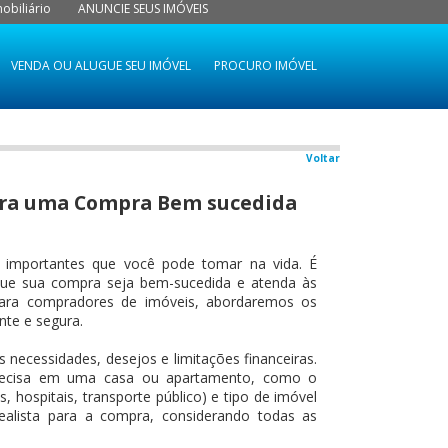
obiliário
ANUNCIE SEUS IMÓVEIS
VENDA OU ALUGUE SEU IMÓVEL
PROCURO IMÓVEL
Voltar
ara uma Compra Bem sucedida
 importantes que você pode tomar na vida. É
 que sua compra seja bem-sucedida e atenda às
para compradores de imóveis, abordaremos os
nte e segura.
s necessidades, desejos e limitações financeiras.
 precisa em uma casa ou apartamento, como o
, hospitais, transporte público) e tipo de imóvel
ealista para a compra, considerando todas as