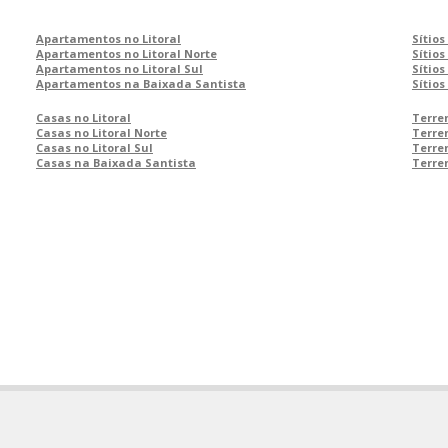
Apartamentos no Litoral
Sítios
Apartamentos no Litoral Norte
Sítios
Apartamentos no Litoral Sul
Sítios
Apartamentos na Baixada Santista
Sítio
Casas no Litoral
Terren
Casas no Litoral Norte
Terren
Casas no Litoral Sul
Terren
Casas na Baixada Santista
Terre