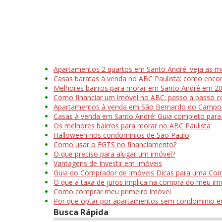
Apartamentos 2 quartos em Santo André: veja as me
Casas baratas à venda no ABC Paulista: como enco
Melhores bairros para morar em Santo André em 20
Como financiar um imóvel no ABC: passo a passo 
Apartamentos à venda em São Bernardo do Campo: 
Casas à venda em Santo André: Guia completo par
Os melhores bairros para morar no ABC Paulista
Halloween nos condomínios de São Paulo
Como usar o FGTS no financiamento?
O que preciso para alugar um imóvel?
Vantagens de Investir em Imóveis
Guia do Comprador de Imóveis Dicas para uma Co
O que a taxa de juros implica na compra do meu im
Como comprar meu primeiro imóvel
Por que optar por apartamentos sem condominio e
Busca Rápida