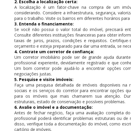
2. Escolha a localização certa:
A localização é um fator-chave na compra de um imóve
considerando. Considere a infraestrutura, segurança, valoriz
para o trabalho. Visite os bairros em diferentes horários par
3. Entenda o financiamento:
Se você não possui o valor total do imóvel, precisará en
Consulte diferentes instituições financeiras para obter inf
taxas de juros, prazos, condições e requisitos. Certifiq
orçamento e esteja preparado para dar uma entrada, se nece
4. Contrate um corretor de confiança:
Um corretor imobiliário pode ser de grande ajuda duran
profissional experiente, devidamente registrado e que co
Um bom corretor pode ajudá-lo a encontrar opções comp
negociações justas.
5. Pesquise e visite imóveis:
Faça uma pesquisa detalhada de imóveis disponíveis na reg
sociais e os serviços do corretor para encontrar opções qu
para os imóveis que mais chamarem sua atenção. Dura
estruturais, estado de conservação e possíveis problemas.
6. Avalie o imóvel e a documentação:
Antes de fechar negócio, faça uma avaliação completa do
profissional poderá identificar problemas estruturais ou 
disso, verifique toda a documentação do imóvel, como escritu
cartório de imóveis.