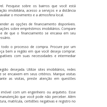
l. Pesquise sobre os bairros que você está
ação imobiliária, acesso a serviços e a distância
a avaliar o movimento e a atmosfera local.
tender as opções de financiamento disponíveis.
ormações sobre empréstimos imobiliários. Compare
ue-se de que o financiamento se encaixa em seu
ssário.
te todo o processo de compra. Procure por um
nheça bem a região em que você deseja comprar.
atíveis com suas necessidades e intermediar
ião desejada. Utilize sites imobiliários, redes
e se encaixem em seus critérios. Marque visitas
nte as visitas, preste atenção em questões
 imóvel com um engenheiro ou arquiteto. Esse
de manutenção que você pode não perceber. Além
ra, matrícula, certidões negativas e registro no