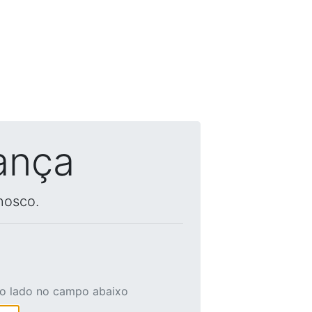
ança
nosco.
ao lado no campo abaixo