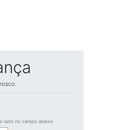
ança
nosco.
ao lado no campo abaixo