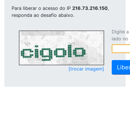
Para liberar o acesso
do IP
216.73.216.150
,
responda ao desafio abaixo.
Digite 
lado no
[trocar imagem]