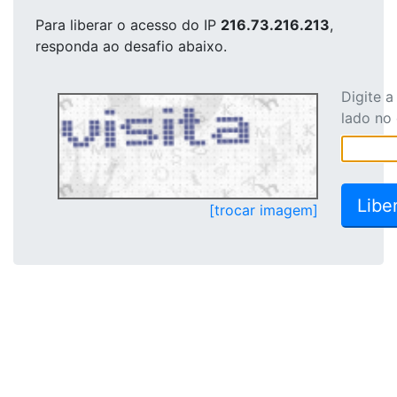
Para liberar o acesso
do IP
216.73.216.213
,
responda ao desafio abaixo.
Digite 
lado no
[trocar imagem]